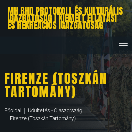
MH BHD PROTOKOLL ÉS KULTURÁLIS
IGAZGATÓSÁG I KIEMELT ELLÁTÁSI
ÉS REKREÁCIÓS IGAZGATÓSÁG
FIRENZE (TOSZKÁN
TARTOMÁNY)
Főoldal
Üdültetés - Olaszország
Firenze (Toszkán Tartomány)