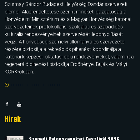
Szurmay Sándor Budapest Helyőrség Dandár szervezeti
elemei. Alaprendeltetése szerint mindkét igazgatóság a
Honvédelmi Minisztérium és a Magyar Honvédség katonai
szervezeteinek protokolláris, szolgálati és szabadidős
kulturális rendezvényeinek szervezését, lebonyolítását
végzi. A honvédség személyi állománya és szervezetei
részére biztosítja a rekreációs pihenést, koordinálja a
katonai kiképzési, oktatási célú rendezvényeket, valamint a
regeneráló pihenést biztosítja Erdőbénye, Buják és Mályi
KORK-okban. .
Hírek
Szegedi Katonazenekari Fesztivál 2026