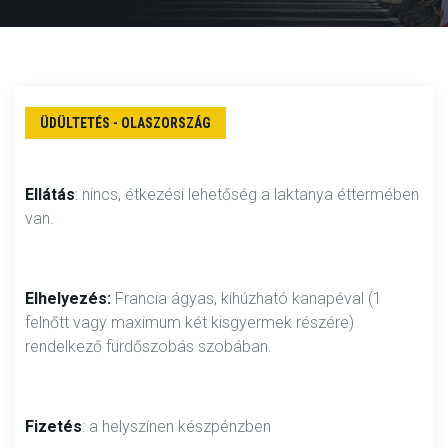
ÜDÜLTETÉS - OLASZORSZÁG
Ellátás
: nincs, étkezési lehetőség a laktanya éttermében
van.
Elhelyezés:
Francia ágyas, kihúzható kanapéval (1
felnőtt vagy maximum két kisgyermek részére)
rendelkező fürdőszobás szobában.
Fizetés
: a helyszínen készpénzben