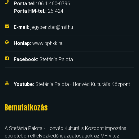
Porta tel.:
06 1 460-0796
Porta HM-tel.:
26-424
E-mail:
jegypenztar@mil.hu
Honlap:
www.bphkk.hu
Facebook:
Stefánia Palota
Youtube:
Stefánia Palota - Honvéd Kulturális Központ
Bemutatkozás
A Stefánia Palota - Honvéd Kulturális Központ impozáns
épületében elhelyezkedő igazgatóságok az MH vitéz