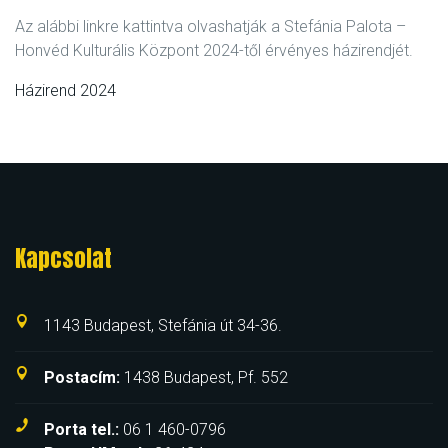
Az alábbi linkre kattintva olvashatják a Stefánia Palota –
Honvéd Kulturális Központ 2024-től érvényes házirendjét.
Házirend 2024
Kapcsolat
1143 Budapest, Stefánia út 34-36.
Postacím:
1438 Budapest, Pf. 552
Porta tel.:
06 1 460-0796