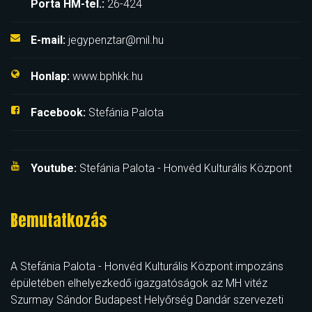
Porta HM-tel.:
26-424
E-mail:
jegypenztar@mil.hu
Honlap:
www.bphkk.hu
Facebook:
Stefánia Palota
Youtube:
Stefánia Palota - Honvéd Kulturális Központ
Bemutatkozás
A Stefánia Palota - Honvéd Kulturális Központ impozáns
épületében elhelyezkedő igazgatóságok az MH vitéz
Szurmay Sándor Budapest Helyőrség Dandár szervezeti