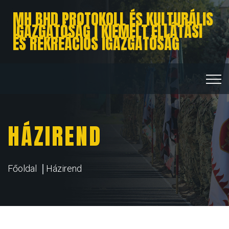
MH BHD PROTOKOLL ÉS KULTURÁLIS
IGAZGATÓSÁG I KIEMELT ELLÁTÁSI
ÉS REKREÁCIÓS IGAZGATÓSÁG
HÁZIREND
Főoldal
Házirend