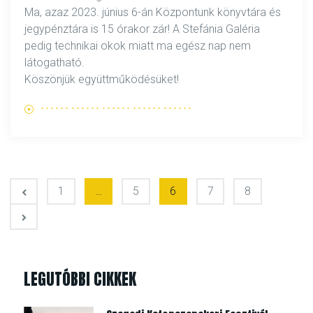
Ma, azaz 2023. június 6-án Központunk könyvtára és
jegypénztára is 15 órakor zár! A Stefánia Galéria
pedig technikai okok miatt ma egész nap nem
látogatható.
Köszönjük együttműködésüket!
BEJEGYZÉS NAVIGÁCIÓ
1
…
5
6
7
8
LEGUTÓBBI CIKKEK