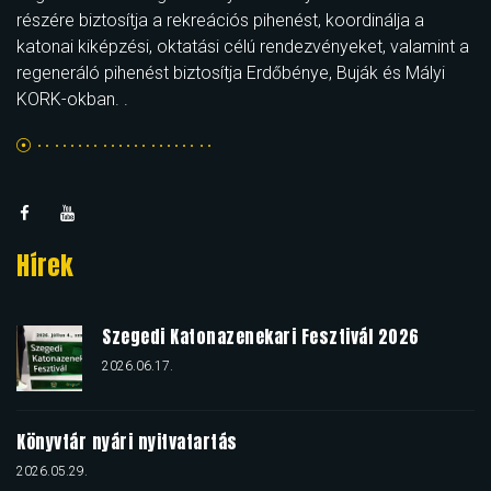
részére biztosítja a rekreációs pihenést, koordinálja a
katonai kiképzési, oktatási célú rendezvényeket, valamint a
regeneráló pihenést biztosítja Erdőbénye, Buják és Mályi
KORK-okban. .
Hírek
Szegedi Katonazenekari Fesztivál 2026
2026.06.17.
Könyvtár nyári nyitvatartás
2026.05.29.