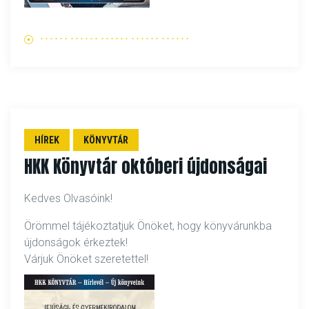
HÍREK
KÖNYVTÁR
HKK Könyvtár októberi újdonságai
Kedves Olvasóink!
Örömmel tájékoztatjuk Önöket, hogy könyvárunkba
újdonságok érkeztek!
Várjuk Önöket szeretettel!