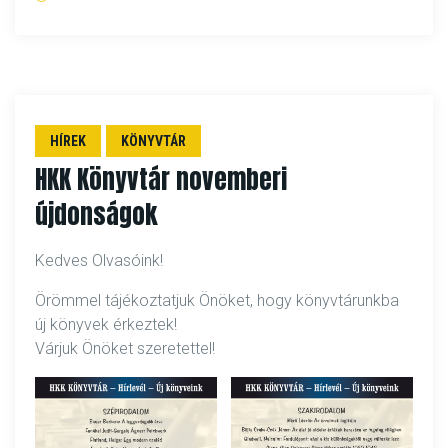
HÍREK
KÖNYVTÁR
HKK Könyvtár novemberi
újdonságok
Kedves Olvasóink!
Örömmel tájékoztatjuk Önöket, hogy könyvtárunkba
új könyvek érkeztek!
Várjuk Önöket szeretettel!