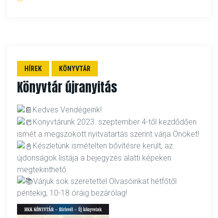
HÍREK
KÖNYVTÁR
Könyvtár újranyitás
Kedves Vendégeink!
Könyvtárunk 2023. szeptember 4-től kezdődően
ismét a megszokott nyitvatartás szerint várja Önöket!
Készletünk ismételten bővítésre került, az
újdonságok listája a bejegyzés alatti képeken
megtekinthető.
Várjuk sok szeretettel Olvasóinkat hétfőtől
péntekig, 10-18 óráig bezárólag!