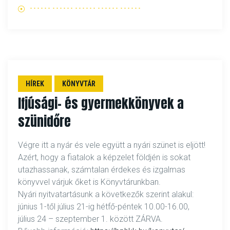
HÍREK
KÖNYVTÁR
Ifjúsági- és gyermekkönyvek a
szünidőre
Végre itt a nyár és vele együtt a nyári szünet is eljött!
Azért, hogy a fiatalok a képzelet földjén is sokat
utazhassanak, számtalan érdekes és izgalmas
könyvvel várjuk őket is Könyvtárunkban.
Nyári nyitvatartásunk a következők szerint alakul:
június 1-től július 21-ig hétfő-péntek 10.00-16.00,
július 24 – szeptember 1. között ZÁRVA.