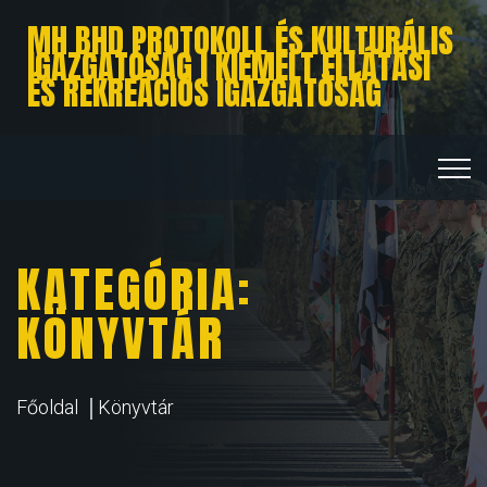
MH BHD PROTOKOLL ÉS KULTURÁLIS
IGAZGATÓSÁG I KIEMELT ELLÁTÁSI
ÉS REKREÁCIÓS IGAZGATÓSÁG
KATEGÓRIA:
KÖNYVTÁR
Főoldal
Könyvtár