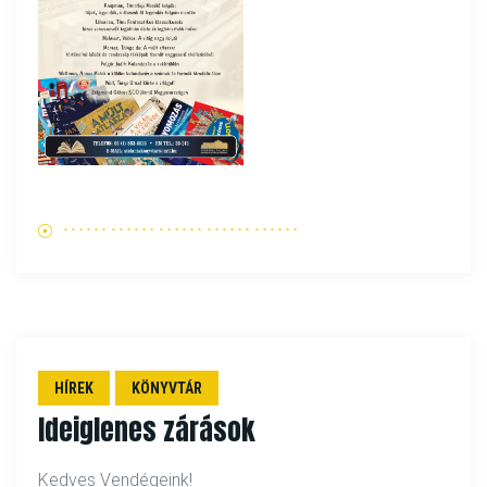
HÍREK
KÖNYVTÁR
Ideiglenes zárások
Kedves Vendégeink!