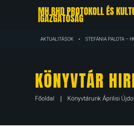
MH BHD PROTOKOLL ÉS KULTU
IGAZGATÓSÁG
AKTUALITÁSOK
STEFÁNIA PALOTA – H
KÖNYVTÁR HIR
Főoldal
Könyvtárunk Áprilisi Újd