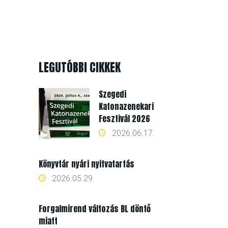
LEGUTÓBBI CIKKEK
Szegedi
Katonazenekari
Fesztivál 2026
2026.06.17.
Könyvtár nyári nyitvatartás
2026.05.29.
Forgalmirend változás BL döntő
miatt