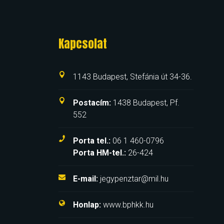
Kapcsolat
1143 Budapest, Stefánia út 34-36.
Postacím:
1438 Budapest, Pf.
552
Porta tel.:
06 1 460-0796
Porta HM-tel.:
26-424
E-mail:
jegypenztar@mil.hu
Honlap:
www.bphkk.hu