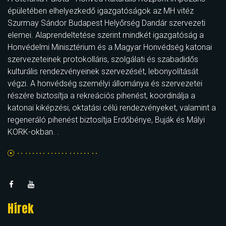
épületében elhelyezkedő igazgatóságok az MH vitéz
Szurmay Sándor Budapest Helyőrség Dandár szervezeti
elemei. Alaprendeltetése szerint mindkét igazgatóság a
Honvédelmi Minisztérium és a Magyar Honvédség katonai
szervezeteinek protokolláris, szolgálati és szabadidős
kulturális rendezvényeinek szervezését, lebonyolítását
végzi. A honvédség személyi állománya és szervezetei
részére biztosítja a rekreációs pihenést, koordinálja a
katonai kiképzési, oktatási célú rendezvényeket, valamint a
regeneráló pihenést biztosítja Erdőbénye, Buják és Mályi
KORK-okban. .
Hírek