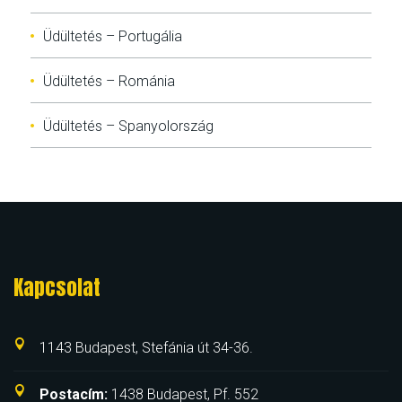
Üdültetés – Portugália
Üdültetés – Románia
Üdültetés – Spanyolország
Kapcsolat
1143 Budapest, Stefánia út 34-36.
Postacím:
1438 Budapest, Pf. 552