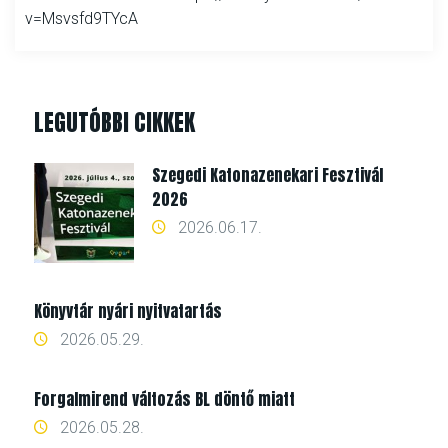
v=Msvsfd9TYcA
LEGUTÓBBI CIKKEK
Szegedi Katonazenekari Fesztivál
2026
2026.06.17.
Könyvtár nyári nyitvatartás
2026.05.29.
Forgalmirend változás BL döntő miatt
2026.05.28.