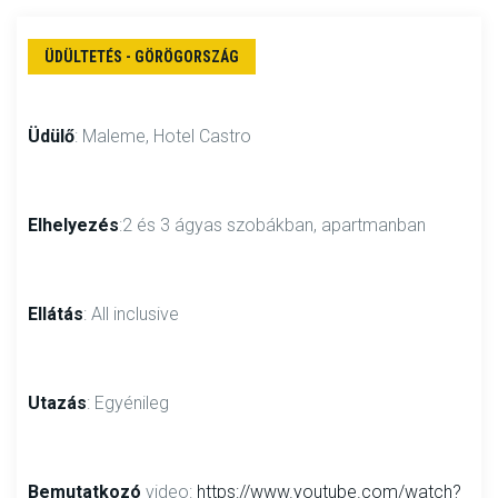
ÜDÜLTETÉS - GÖRÖGORSZÁG
Üdülő
: Maleme, Hotel Castro
Elhelyezés
:2 és 3 ágyas szobákban, apartmanban
Ellátás
: All inclusive
Utazás
: Egyénileg
Bemutatkozó
video:
https://www.youtube.com/watch?