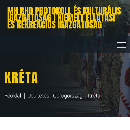
MH BHD PROTOKOLL ÉS KULTURÁLIS
IGAZGATÓSÁG I KIEMELT ELLÁTÁSI
ÉS REKREÁCIÓS IGAZGATÓSÁG
KRÉTA
Főoldal
Üdültetés - Görögország
Kréta