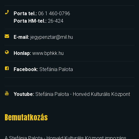
Porta tel.:
06 1 460-0796
Porta HM-tel.:
26-424
E-mail:
jegypenztar@mil.hu
Honlap:
www.bphkk.hu
Facebook:
Stefánia Palota
Youtube:
Stefánia Palota - Honvéd Kulturális Központ
Bemutatkozás
A Stefánia Palota - Honvéd Kulturális Központ impozáns