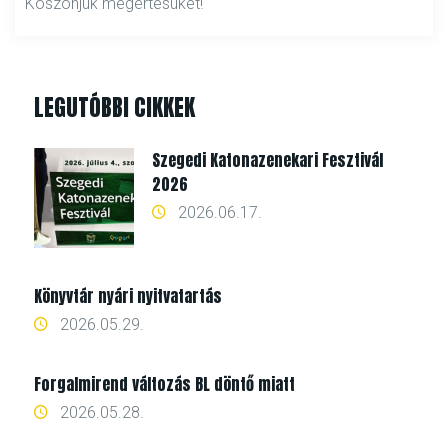
Köszönjük megértésüket!
LEGUTÓBBI CIKKEK
Szegedi Katonazenekari Fesztivál
2026
2026.06.17.
Könyvtár nyári nyitvatartás
2026.05.29.
Forgalmirend változás BL döntő miatt
2026.05.28.