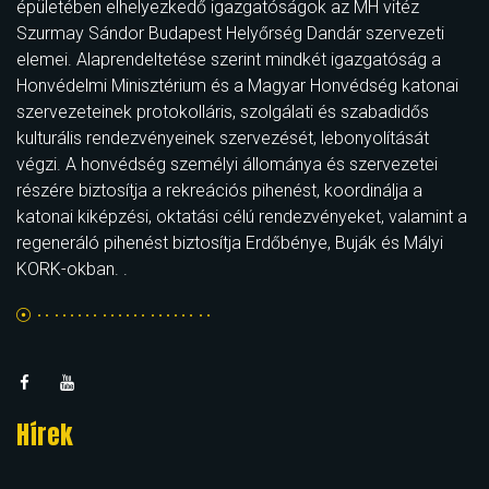
épületében elhelyezkedő igazgatóságok az MH vitéz
Szurmay Sándor Budapest Helyőrség Dandár szervezeti
elemei. Alaprendeltetése szerint mindkét igazgatóság a
Honvédelmi Minisztérium és a Magyar Honvédség katonai
szervezeteinek protokolláris, szolgálati és szabadidős
kulturális rendezvényeinek szervezését, lebonyolítását
végzi. A honvédség személyi állománya és szervezetei
részére biztosítja a rekreációs pihenést, koordinálja a
katonai kiképzési, oktatási célú rendezvényeket, valamint a
regeneráló pihenést biztosítja Erdőbénye, Buják és Mályi
KORK-okban. .
Hírek