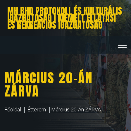
MH BHD PROTOKOLL ÉS KULTURÁLIS
IGAZGATÓSÁG I KIEMELT ELLÁTÁSI
ÉS REKREÁCIÓS IGAZGATÓSÁG
MÁRCIUS 20-ÁN
ZÁRVA
Főoldal
Étterem
Március 20-Án ZÁRVA