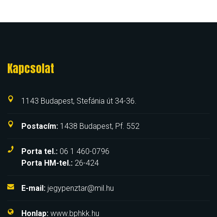
Kapcsolat
1143 Budapest, Stefánia út 34-36.
Postacím:
1438 Budapest, Pf. 552
Porta tel.:
06 1 460-0796
Porta HM-tel.:
26-424
E-mail:
jegypenztar@mil.hu
Honlap:
www.bphkk.hu