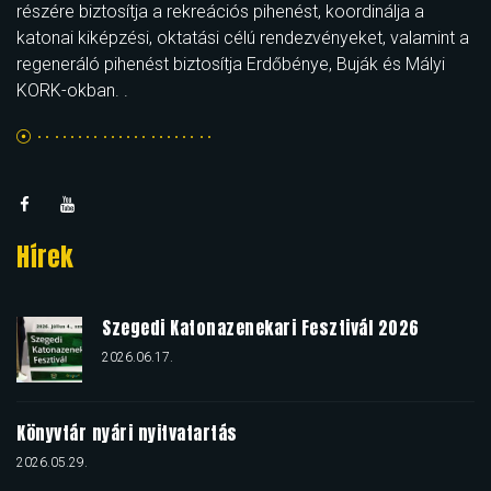
részére biztosítja a rekreációs pihenést, koordinálja a
katonai kiképzési, oktatási célú rendezvényeket, valamint a
regeneráló pihenést biztosítja Erdőbénye, Buják és Mályi
KORK-okban. .
Hírek
Szegedi Katonazenekari Fesztivál 2026
2026.06.17.
Könyvtár nyári nyitvatartás
2026.05.29.