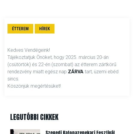
ÉTTEREM
HÍREK
Kedves Vendégeink!
Tájékoztatjuk Önöket, hogy 2025. március 20-án
(csütörtök) és 22-én (szombat) az étterem zártkörű
rendezvény miatt egész nap
ZÁRVA
tart, üzemi ebéd
sincs.
Köszönjük megértésüket!
LEGUTÓBBI CIKKEK
Szegedi Katonazenekari Fesztivál