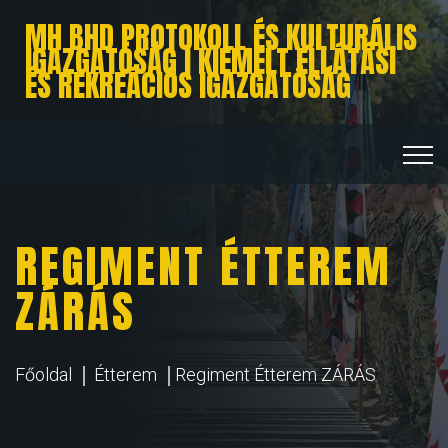
MH BHD PROTOKOLL ÉS KULTURÁLIS
IGAZGATÓSÁG I KIEMELT ELLÁTÁSI
ÉS REKREÁCIÓS IGAZGATÓSÁG
REGIMENT ÉTTEREM
ZÁRÁS
Főoldal
Étterem
Regiment Étterem ZÁRÁS