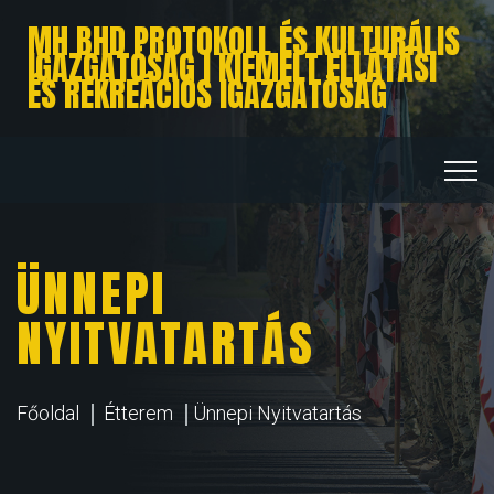
MH BHD PROTOKOLL ÉS KULTURÁLIS
IGAZGATÓSÁG I KIEMELT ELLÁTÁSI
ÉS REKREÁCIÓS IGAZGATÓSÁG
ÜNNEPI
NYITVATARTÁS
Főoldal
Étterem
Ünnepi Nyitvatartás