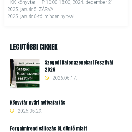
HKK könyvtár: H-P 10:00-18:00, 2024. december 21. –
2025. január 5. ZÁRVA
2025. január 6-tól minden nyitva!
LEGUTÓBBI CIKKEK
Szegedi Katonazenekari Fesztivál
2026
2026.06.17.
Könyvtár nyári nyitvatartás
2026.05.29.
Forgalmirend változás BL döntő miatt