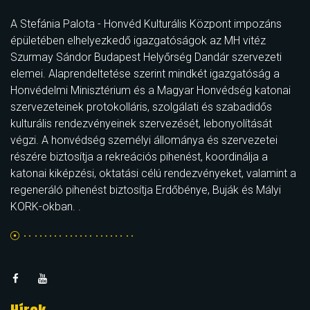
A Stefánia Palota - Honvéd Kulturális Központ impozáns
épületében elhelyezkedő igazgatóságok az MH vitéz
Szurmay Sándor Budapest Helyőrség Dandár szervezeti
elemei. Alaprendeltetése szerint mindkét igazgatóság a
Honvédelmi Minisztérium és a Magyar Honvédség katonai
szervezeteinek protokolláris, szolgálati és szabadidős
kulturális rendezvényeinek szervezését, lebonyolítását
végzi. A honvédség személyi állománya és szervezetei
részére biztosítja a rekreációs pihenést, koordinálja a
katonai kiképzési, oktatási célú rendezvényeket, valamint a
regeneráló pihenést biztosítja Erdőbénye, Buják és Mályi
KORK-okban. .